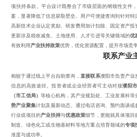
项扶持条款。平台设计既整合了市级层面的纲领性文件
案，显著降低了信息获取壁垒。用户可便捷查询到针对特
高新技术企业认定奖励、研发费用加计扣除、固定资产投
更新涉及税收减免、土地使用、人才引进等关键领域的
优
有效利用
产业扶持政策
优势，优化资源配置，提升市场竞
联系产业
相较于通过线上平台自助查询，
直接联系
濮阳市负责产业
信息的高效途径。投资者或企业经营者可主动对接
濮阳
（市工信局）
等核心机构，其产业规划处、工业发展科等
势产业聚集
计划及最新动态。通过电话咨询、预约面谈或
行业或项目的
产业扶持
与
优惠政策
细节，更能就具体项目
制造、绿色化工或生物基材料等地方重点培育领域的
专项
准度与成功率。